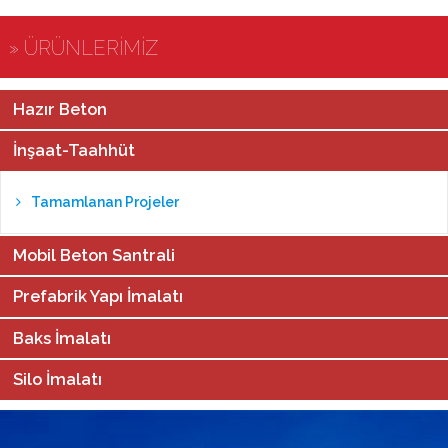
» ÜRÜNLERİMİZ
Hazır Beton
İnşaat-Taahhüt
Tamamlanan Projeler
Mobil Beton Santrali
Prefabrik Yapı İmalatı
Baks İmalatı
Silo İmalatı