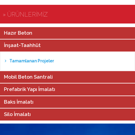
» ÜRÜNLERİMİZ
Hazır Beton
İnşaat-Taahhüt
Tamamlanan Projeler
Mobil Beton Santrali
Prefabrik Yapı İmalatı
Baks İmalatı
Silo İmalatı