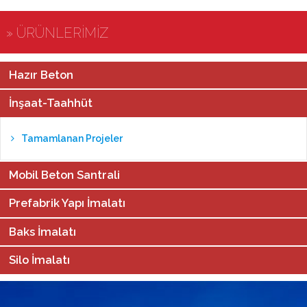
» ÜRÜNLERİMİZ
Hazır Beton
İnşaat-Taahhüt
Tamamlanan Projeler
Mobil Beton Santrali
Prefabrik Yapı İmalatı
Baks İmalatı
Silo İmalatı