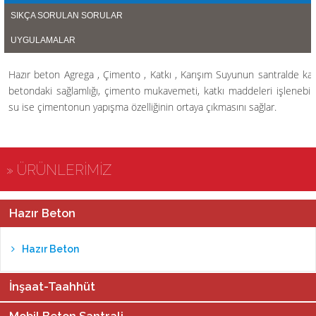
SIKÇA SORULAN SORULAR
UYGULAMALAR
Hazır beton Agrega , Çimento , Katkı , Karışım Suyunun santralde karı
betondaki sağlamlığı, çimento mukavemeti, katkı maddeleri işlenebili
su ise çimentonun yapışma özelliğinin ortaya çıkmasını sağlar.
» ÜRÜNLERİMİZ
Hazır Beton
Hazır Beton
İnşaat-Taahhüt
Mobil Beton Santrali