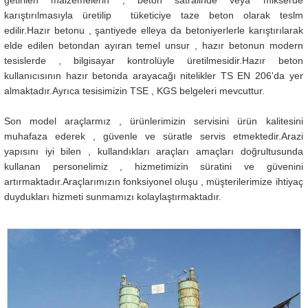
getirilen malzemelerin , beton satralinde veya mikserde
karıştırılmasıyla üretilip tüketiciye taze beton olarak teslm
edilir.Hazır betonu , şantiyede elleya da betoniyerlerle karıştırılarak
elde edilen betondan ayıran temel unsur , hazır betonun modern
tesislerde , bilgisayar kontrolüyle üretilmesidir.Hazır beton
kullanıcısının hazır betonda arayacağı nitelikler TS EN 206'da yer
almaktadır.Ayrıca tesisimizin TSE , KGS belgeleri mevcuttur.
Son model araçlarmız , ürünlerimizin servisini ürün kalitesini
muhafaza ederek , güvenle ve süratle servis etmektedir.Arazi
yapısını iyi bilen , kullandıkları araçları amaçları doğrultusunda
kullanan personelimiz , hizmetimizin süratini ve güvenini
artırmaktadır.Araçlarımızın fonksiyonel oluşu , müşterilerimize ihtiyaç
duydukları hizmeti sunmamızı kolaylaştırmaktadır.