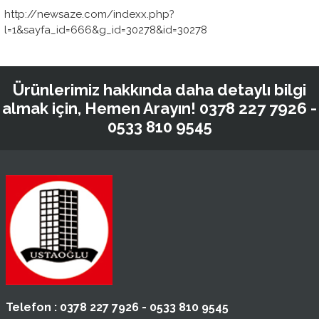
http://newsaze.com/indexx.php?
l=1&sayfa_id=666&g_id=30278&id=30278
Ürünlerimiz hakkında daha detaylı bilgi
almak için, Hemen Arayın!
0378 227 7926 -
0533 810 9545
Telefon :
0378 227 7926 - 0533 810 9545